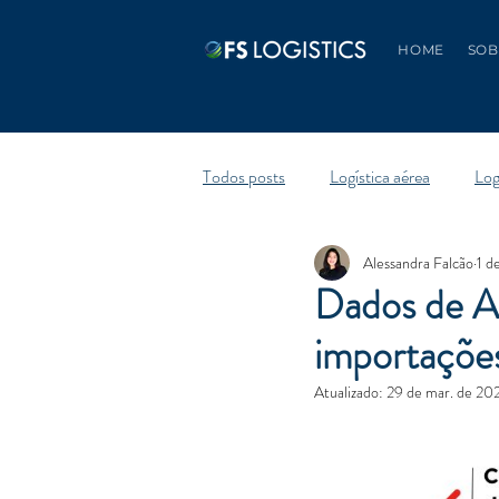
HOME
SOB
Todos posts
Logística aérea
Log
Alessandra Falcão
1 d
Dados de A
importações
Atualizado:
29 de mar. de 20