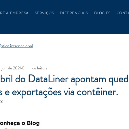
RE A EMPRESA
SERVIÇOS
DIFERENCIAIS
BLOG FS
CONT
ística internacional
e jun. de 2021
0 min de leitura
bril do DataLiner apontam qued
 e exportações via contêiner.
23